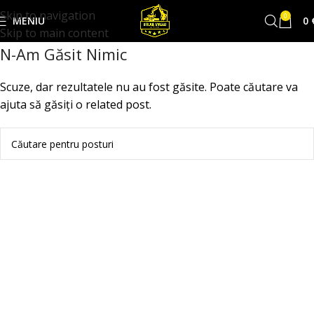
Skip to navigation
0
MENIU
0
Skip to main content
N-Am Găsit Nimic
Scuze, dar rezultatele nu au fost găsite. Poate căutare va
ajuta să găsiți o related post.