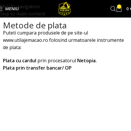
Skip to navigation
0
MENIU
0
Skip to main content
Metode de plata
Puteti cumpara produsele de pe site-ul
www.utilajemacao.ro folosind urmatoarele instrumente
de plata:
Plata cu cardul
prin procesatorul
Netopia.
Plata prin transfer bancar/ OP