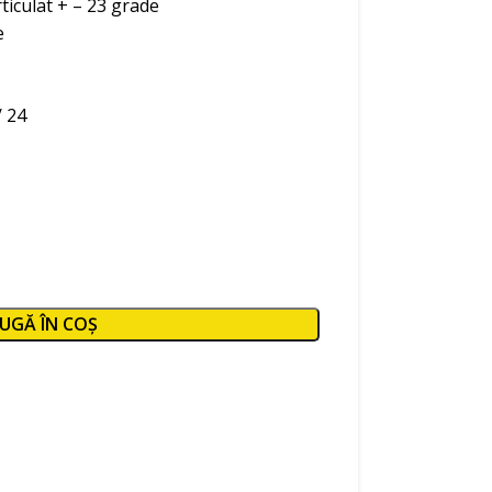
rticulat + – 23 grade
e
/ 24
UGĂ ÎN COȘ