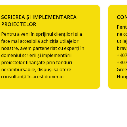
SCRIEREA ȘI IMPLEMENTAREA
CO
PROIECTELOR
Pentr
Pentru a veni în sprijinul cliențilori și a
ne c
face mai accesibilă achiziția utilajelor
util
noastre, avem parteneriat cu experți în
bra
domeniul scrierii și implementării
+407
proiectelor finanțate prin fonduri
+407
nerambursabile, dispuși să ofere
Gree
consultanță în acest domeniu.
Hung