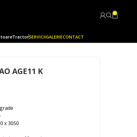
0
itoare
Tractor
SERVICII
GALERIE
CONTACT
O AGE11 K
 grade
e
50 x 3050