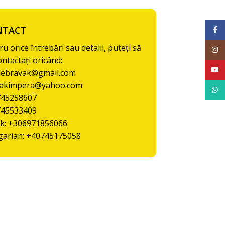
NTACT
Face
u orice întrebări sau detalii, puteți să
Inst
ontactați oricând:
YouT
ajebravak@gmail.com
vakimpera@yahoo.com
What
45258607
45533409
k: +306971856066
arian: +40745175058