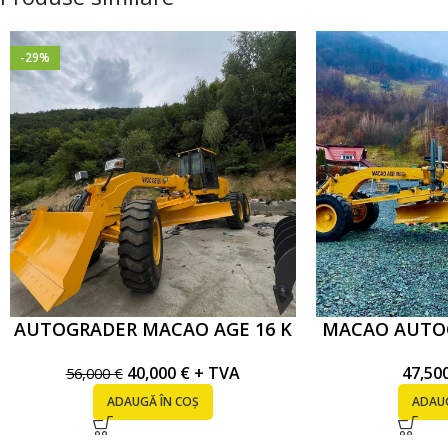
-29%
AUTOGRADER MACAO AGE 16 K
MACAO AUTOG
40,000
€
+ TVA
47,50
56,000
€
ADAUGĂ ÎN COȘ
ADAUG