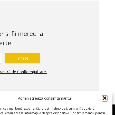
 și fii mereu la
erte
Trimite
oastră de Confidențialitate.
Administrează consimțământul
tă
Livrare rapida: 1-3 zile lucrătoare
Suport telefonic: 07
SUPORT CLIENTI
ri cea mai bună experiență, folosim tehnologii, cum ar fi cookie-uri,
oca și/sau accesa informațiile despre dispozitive. Consimțământul pentru