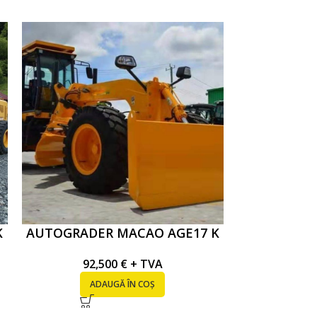
K
AUTOGRADER MACAO AGE17 K
MACAO AUT
92,500
€
+ TVA
208
ADAUGĂ ÎN COȘ
AD