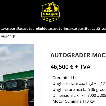
xcavatoare
Excavatoare
Buldoexcavator
Incarcatoare
Bobcat
Stivu
AGE11 K
AUTOGRADER MACA
46,500
€
+ TVA
• Greutate: 11 t
• Unghi oscilare axa față + – 12
• Unghi virare axa față 36 grad
• Dimensiuni L x l x h 8000 x 20
• Motor Cummins 110 kw