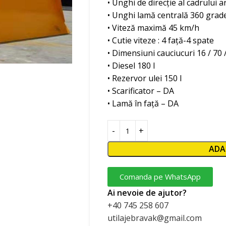
• Unghi de direcție al cadrului a
• Unghi lamă centrală 360 grad
• Viteză maximă 45 km/h
• Cutie viteze : 4 față-4 spate
• Dimensiuni cauciucuri 16 / 70 
• Diesel 180 l
• Rezervor ulei 150 l
• Scarificator – DA
• Lamă în față – DA
ADA
Comanda pe WhatsApp
Ai nevoie de ajutor?
+40 745 258 607
utilajebravak@gmail.com