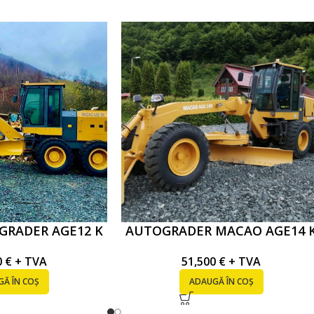
RADER AGE12 K
AUTOGRADER MACAO AGE14 
0
€
+ TVA
51,500
€
+ TVA
Ă ÎN COȘ
ADAUGĂ ÎN COȘ