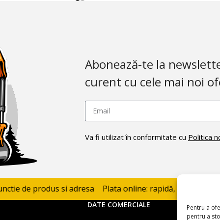
Abonează-te la newsletter
curent cu cele mai noi of
Va fi utilizat în conformitate cu
Politica n
e de produs si adresa
Plata online: rapidă, sigură și proteja
DATE COMERCIALE
Pentru a ofe
pentru a st