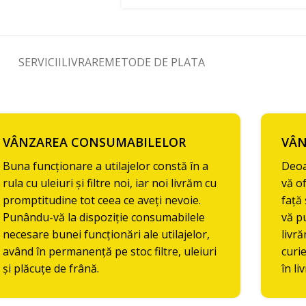
SERVICII
LIVRARE
METODE DE PLATA
VÂNZAREA CONSUMABILELOR
VÂN
Buna funcționare a utilajelor constă în a
Deoa
rula cu uleiuri și filtre noi, iar noi livrăm cu
vă o
promptitudine tot ceea ce aveți nevoie.
față 
Punându-vă la dispoziție consumabilele
vă p
necesare bunei funcționări ale utilajelor,
livră
având în permanență pe stoc filtre, uleiuri
curie
și plăcuțe de frână.
în li