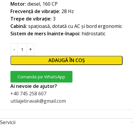
Motor:
diesel, 160 CP
Frecvență de vibrație:
28 Hz
Trepe de vibrație:
3
Cabină:
spațioasă, dotată cu AC și bord ergonomic
Sistem de mers înainte-înapoi:
hidrostatic
ADAUGĂ ÎN COȘ
Comanda pe WhatsApp
Ai nevoie de ajutor?
+40 745 258 607
utilajebravak@gmail.com
Servicii