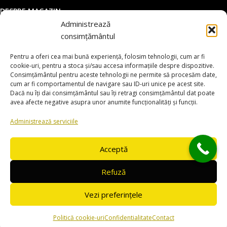
DESPRE MAGAZIN
Administrează
DATE COMERCIALE
consimțământul
SUPORT CLIENTI
Pentru a oferi cea mai bună experiență, folosim tehnologii, cum ar fi
© 2025 utilajemacao.ro. Toate drepturile rezervate
cookie-uri, pentru a stoca și/sau accesa informațiile despre dispozitive.
Consimțământul pentru aceste tehnologii ne permite să procesăm date,
Magazin online dezvoltat de
www.smartsites.ro
cum ar fi comportamentul de navigare sau ID-uri unice pe acest site.
Dacă nu îți dai consimțământul sau îți retragi consimțământul dat poate
avea afecte negative asupra unor anumite funcționalități și funcții.
Administrează serviciile
Acceptă
Refuză
Vezi preferințele
0
Politică cookie-uri
Confidentialitate
Contact
agazin
Contul meu
Cos