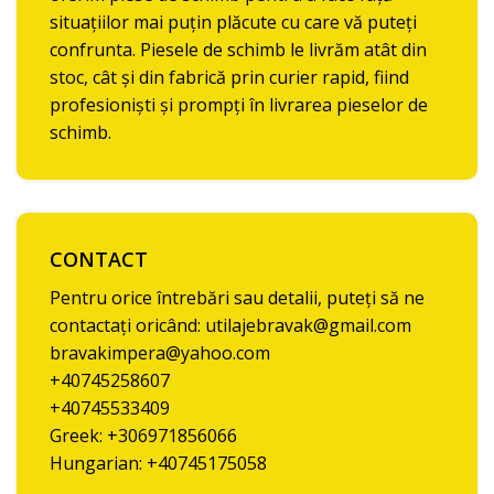
situațiilor mai puțin plăcute cu care vă puteți
confrunta. Piesele de schimb le livrăm atât din
stoc, cât și din fabrică prin curier rapid, fiind
profesioniști și prompți în livrarea pieselor de
schimb.
CONTACT
Pentru orice întrebări sau detalii, puteți să ne
contactați oricând: utilajebravak@gmail.com
bravakimpera@yahoo.com
+40745258607
+40745533409
Greek: +306971856066
Hungarian: +40745175058