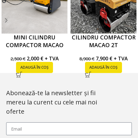
MINI CILINDRU
CILINDRU COMPACTOR
COMPACTOR MACAO
MACAO 2T
HZ1
7,900
€
+ TVA
2,000
€
+ TVA
8,900
€
2,500
€
ADAUGĂ ÎN COȘ
ADAUGĂ ÎN COȘ
Abonează-te la newsletter și fii
mereu la curent cu cele mai noi
oferte