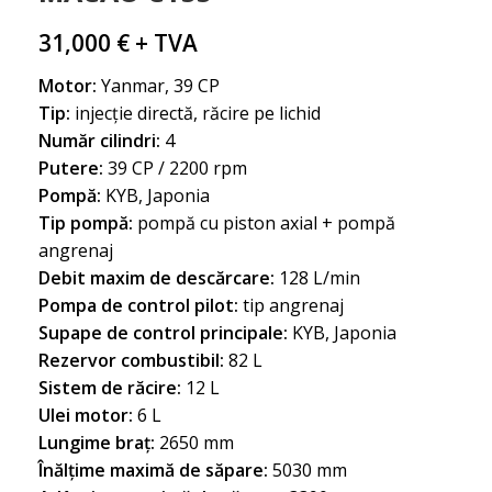
31,000
€
+ TVA
Motor:
Yanmar, 39 CP
Tip:
injecție directă, răcire pe lichid
Număr cilindri:
4
Putere:
39 CP / 2200 rpm
Pompă:
KYB, Japonia
Tip pompă:
pompă cu piston axial + pompă
angrenaj
Debit maxim de descărcare:
128 L/min
Pompa de control pilot:
tip angrenaj
Supape de control principale:
KYB, Japonia
Rezervor combustibil:
82 L
Sistem de răcire:
12 L
Ulei motor:
6 L
Lungime braț:
2650 mm
Înălțime maximă de săpare:
5030 mm