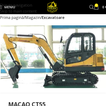
Skip to navigation
0
MENIU
0
Skip to main content
Prima pagină
Magazin
Excavatoare
MACAO CT55