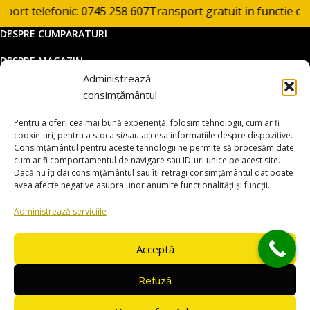
rt telefonic: 0745 258 607
Transport gratuit in functie de p
DESPRE CUMPARATURI
DESPRE MAGAZIN
Administrează
DATE COMERCIALE
consimțământul
SUPORT CLIENTI
Pentru a oferi cea mai bună experiență, folosim tehnologii, cum ar fi
© 2025 utilajemacao.ro. Toate drepturile rezervate
cookie-uri, pentru a stoca și/sau accesa informațiile despre dispozitive.
Consimțământul pentru aceste tehnologii ne permite să procesăm date,
Magazin online dezvoltat de
www.smartsites.ro
cum ar fi comportamentul de navigare sau ID-uri unice pe acest site.
Dacă nu îți dai consimțământul sau îți retragi consimțământul dat poate
avea afecte negative asupra unor anumite funcționalități și funcții.
Administrează serviciile
Acceptă
Refuză