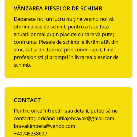
VÂNZAREA PIESELOR DE SCHIMB
Deoarece nici un lucru nu ține veșnic, noi vă
oferim piese de schimb pentru a face față
situațiilor mai puțin plăcute cu care vă puteți
confrunta. Piesele de schimb le livrăm atât din
stoc, cât și din fabrică prin curier rapid, fiind
profesioniști și prompți în livrarea pieselor de
schimb.
CONTACT
Pentru orice întrebări sau detalii, puteți să ne
contactați oricând: utilajebravak@gmail.com
bravakimpera@yahoo.com
+40745258607