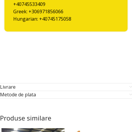
+40745533409
Greek: +306971856066
Hungarian: +40745175058
Livrare
Metode de plata
Produse similare