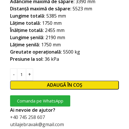
Adâncime maximă de săpare:
3390 mm
Distanță maximă de săpare:
5523 mm
Lungime totală:
5385 mm
Lățime totală:
1750 mm
Înălțime totală:
2455 mm
Lungime șenilă:
2190 mm
Lățime șenilă:
1750 mm
Greutate operațională:
5500 kg
Presiune la sol:
36 kPa
ADAUGĂ ÎN COȘ
Comanda pe WhatsApp
Ai nevoie de ajutor?
+40 745 258 607
utilajebravak@gmail.com