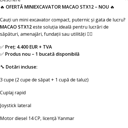
🔥
OFERTĂ MINIEXCAVATOR MACAO STX12 – NOU
🔥
Cauți un mini excavator compact, puternic și gata de lucru?
MACAO STX12
este soluția ideală pentru lucrări de
săpături, amenajări, fundații sau utilități 👷‍♂️
✅
Preț:
4.400 EUR + TVA
✅
Produs nou – 1 bucată disponibilă
🔧
Dotări incluse:
3 cupe (2 cupe de săpat + 1 cupă de taluz)
Cuplaj rapid
Joystick lateral
Motor diesel 14 CP, licență Yanmar