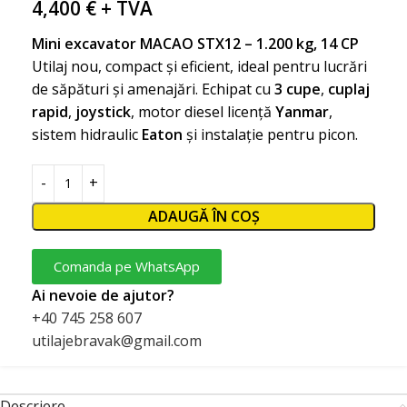
4,400
€
+ TVA
Mini excavator MACAO STX12 – 1.200 kg, 14 CP
Utilaj nou, compact și eficient, ideal pentru lucrări
de săpături și amenajări. Echipat cu
3 cupe
,
cuplaj
rapid
,
joystick
, motor diesel licență
Yanmar
,
sistem hidraulic
Eaton
și instalație pentru picon.
ADAUGĂ ÎN COȘ
Comanda pe WhatsApp
Ai nevoie de ajutor?
+40 745 258 607
utilajebravak@gmail.com
Descriere