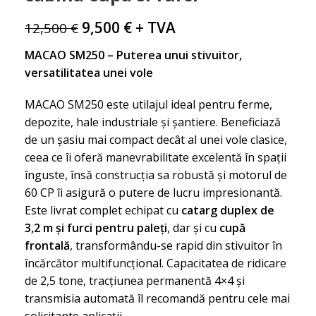
9,500
€
+ TVA
12,500
€
MACAO SM250 – Puterea unui stivuitor,
versatilitatea unei vole
MACAO SM250 este utilajul ideal pentru ferme,
depozite, hale industriale și șantiere. Beneficiază
de un șasiu mai compact decât al unei vole clasice,
ceea ce îi oferă manevrabilitate excelentă în spații
înguste, însă construcția sa robustă și motorul de
60 CP îi asigură o putere de lucru impresionantă.
Este livrat complet echipat cu
catarg duplex de
3,2 m și furci pentru paleți
, dar și cu
cupă
frontală
, transformându-se rapid din stivuitor în
încărcător multifuncțional. Capacitatea de ridicare
de 2,5 tone, tracțiunea permanentă 4×4 și
transmisia automată îl recomandă pentru cele mai
solicitante aplicații.