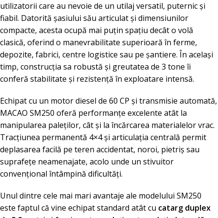
utilizatorii care au nevoie de un utilaj versatil, puternic și
fiabil. Datorită șasiului său articulat și dimensiunilor
compacte, acesta ocupă mai puțin spațiu decât o volă
clasică, oferind o manevrabilitate superioară în ferme,
depozite, fabrici, centre logistice sau pe șantiere. În același
timp, construcția sa robustă și greutatea de 3 tone îi
conferă stabilitate și rezistență în exploatare intensă.
Echipat cu un motor diesel de 60 CP și transmisie automată,
MACAO SM250 oferă performanțe excelente atât la
manipularea paleților, cât și la încărcarea materialelor vrac.
Tracțiunea permanentă 4×4 și articulația centrală permit
deplasarea facilă pe teren accidentat, noroi, pietriș sau
suprafețe neamenajate, acolo unde un stivuitor
convențional întâmpină dificultăți.
Unul dintre cele mai mari avantaje ale modelului SM250
este faptul că vine echipat standard atât cu
catarg duplex