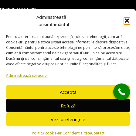
DESPRE MAGAZIN
Administrează
DATE COMERCIALE
consimțământul
SUPORT CLIENTI
Pentru a oferi cea mai bună experiență, folosim tehnologii, cum ar fi
© 2025 utilajemacao.ro. Toate drepturile rezervate
cookie-uri, pentru a stoca și/sau accesa informațiile despre dispozitive.
Consimțământul pentru aceste tehnologii ne permite să procesăm date,
Magazin online dezvoltat de
www.smartsites.ro
cum ar fi comportamentul de navigare sau ID-uri unice pe acest site.
Dacă nu îți dai consimțământul sau îți retragi consimțământul dat poate
avea afecte negative asupra unor anumite funcționalități și funcții.
Administrează serviciile
Acceptă
Refuză
Vezi preferințele
0
Politică cookie-uri
Confidentialitate
Contact