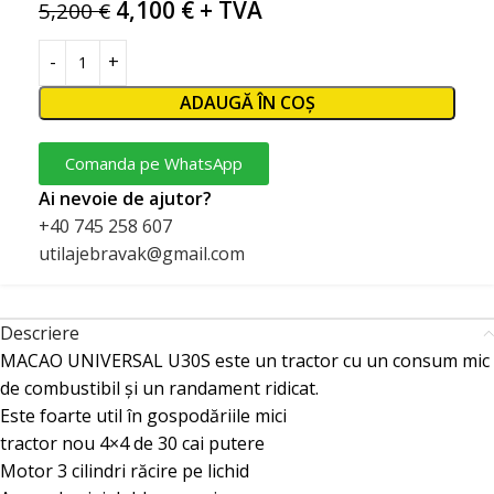
4,100
€
+ TVA
5,200
€
ADAUGĂ ÎN COȘ
Comanda pe WhatsApp
Ai nevoie de ajutor?
+40 745 258 607
utilajebravak@gmail.com
Descriere
MACAO UNIVERSAL U30S este un tractor cu un consum mic
de combustibil și un randament ridicat.
Este foarte util în gospodăriile mici
tractor nou 4×4 de 30 cai putere
Motor 3 cilindri răcire pe lichid