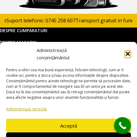
e
Suport telefonic: 0745 258 607
Transport gratuit in functie 
DESPRE CUMPARATURI
DESPRE MAGAZIN
Administrează
DATE COMERCIALE
consimțământul
SUPORT CLIENTI
Pentru a oferi cea mai bună experiență, folosim tehnologii, cum ar fi
© 2025 utilajemacao.ro. Toate drepturile rezervate
cookie-uri, pentru a stoca și/sau accesa informațiile despre dispozitive.
Consimțământul pentru aceste tehnologii ne permite să procesăm date,
Magazin online dezvoltat de
www.smartsites.ro
cum ar fi comportamentul de navigare sau ID-uri unice pe acest site.
Dacă nu îți dai consimțământul sau îți retragi consimțământul dat poate
avea afecte negative asupra unor anumite funcționalități și funcții.
Administrează serviciile
Acceptă