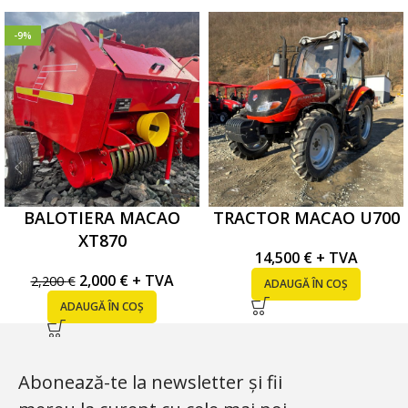
-9%
BALOTIERA MACAO
TRACTOR MACAO U700
XT870
14,500
€
+ TVA
2,000
€
+ TVA
2,200
€
ADAUGĂ ÎN COȘ
ADAUGĂ ÎN COȘ
Abonează-te la newsletter și fii