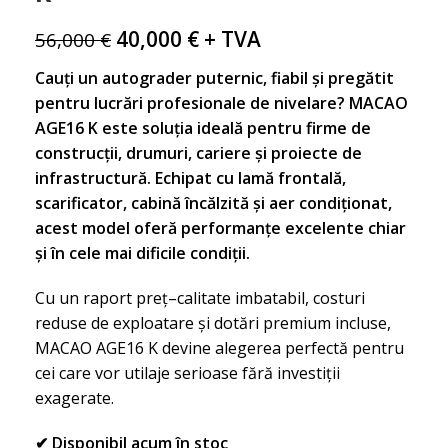
40,000
€
+ TVA
56,000
€
Cauți un autograder puternic, fiabil și pregătit
pentru lucrări profesionale de nivelare? MACAO
AGE16 K este soluția ideală pentru firme de
construcții, drumuri, cariere și proiecte de
infrastructură. Echipat cu lamă frontală,
scarificator, cabină încălzită și aer condiționat,
acest model oferă performanțe excelente chiar
și în cele mai dificile condiții.
Cu un raport preț–calitate imbatabil, costuri
reduse de exploatare și dotări premium incluse,
MACAO AGE16 K devine alegerea perfectă pentru
cei care vor utilaje serioase fără investiții
exagerate.
✔ Disponibil acum în stoc