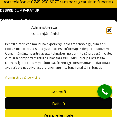
rt telefonic: 0745 258 607
Transport gratuit in functie de p
DESPRE CUMPARATURI
DESPRE MAGAZIN
Administrează
DATE COMERCIALE
consimțământul
SUPORT CLIENTI
Pentru a oferi cea mai bună experiență, folosim tehnologii, cum ar fi
© 2025 utilajemacao.ro. Toate drepturile rezervate
cookie-uri, pentru a stoca și/sau accesa informațiile despre dispozitive.
Consimțământul pentru aceste tehnologii ne permite să procesăm date,
Magazin online dezvoltat de
www.smartsites.ro
cum ar fi comportamentul de navigare sau ID-uri unice pe acest site.
Dacă nu îți dai consimțământul sau îți retragi consimțământul dat poate
avea afecte negative asupra unor anumite funcționalități și funcții.
Administrează serviciile
Acceptă
Refuză
Vezi preferințele