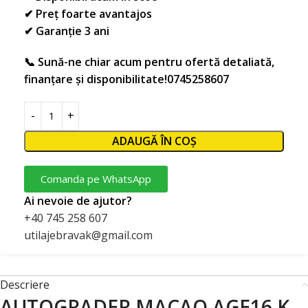
✔ Preț foarte avantajos
✔ Garanție 3 ani
📞 Sună-ne chiar acum pentru ofertă detaliată,
finanțare și disponibilitate!0745258607
ADAUGĂ ÎN COȘ
Comanda pe WhatsApp
Ai nevoie de ajutor?
+40 745 258 607
utilajebravak@gmail.com
Descriere
AUTOGRADER MACAO AGE16 K –