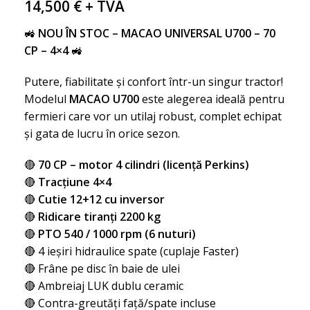
14,500
€
+ TVA
🚜
NOU ÎN STOC – MACAO UNIVERSAL U700 – 70
CP – 4×4
🚜
Putere, fiabilitate și confort într-un singur tractor!
Modelul
MACAO U700
este alegerea ideală pentru
fermieri care vor un utilaj robust, complet echipat
și gata de lucru în orice sezon.
🔴
70 CP – motor 4 cilindri (licență Perkins)
🔴
Tracțiune 4×4
🔴
Cutie 12+12 cu inversor
🔴
Ridicare tiranți 2200 kg
🔴
PTO 540 / 1000 rpm (6 nuturi)
🔴 4 ieșiri hidraulice spate (cuplaje Faster)
🔴 Frâne pe disc în baie de ulei
🔴 Ambreiaj LUK dublu ceramic
🔴 Contra-greutăți față/spate incluse