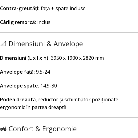
Contra-greutăți:
față + spate incluse
Cârlig remorcă:
inclus
📐 Dimensiuni & Anvelope
Dimensiuni (L x l x h):
3950 x 1900 x 2820 mm
Anvelope față:
9.5-24
Anvelope spate:
14.9-30
Podea dreaptă
, reductor și schimbător poziționate
ergonomic în partea dreaptă
🚜 Confort & Ergonomie