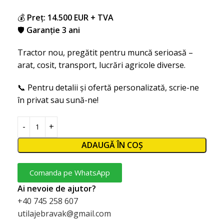
💰
Preț: 14.500 EUR + TVA
🛡
Garanție 3 ani
Tractor nou, pregătit pentru muncă serioasă –
arat, cosit, transport, lucrări agricole diverse.
📞 Pentru detalii și ofertă personalizată, scrie-ne
în privat sau sună-ne!
ADAUGĂ ÎN COȘ
Comanda pe WhatsApp
Ai nevoie de ajutor?
+40 745 258 607
utilajebravak@gmail.com