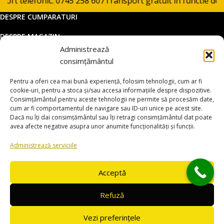
t telefonic: 0745 258 607
Transport gratuit in functie de pro
DESPRE CUMPARATURI
DESPRE MAGAZIN
Administrează
DATE COMERCIALE
consimțământul
SUPORT CLIENTI
Pentru a oferi cea mai bună experiență, folosim tehnologii, cum ar fi
© 2025 utilajemacao.ro. Toate drepturile rezervate
cookie-uri, pentru a stoca și/sau accesa informațiile despre dispozitive.
Consimțământul pentru aceste tehnologii ne permite să procesăm date,
Magazin online dezvoltat de
www.smartsites.ro
cum ar fi comportamentul de navigare sau ID-uri unice pe acest site.
Dacă nu îți dai consimțământul sau îți retragi consimțământul dat poate
avea afecte negative asupra unor anumite funcționalități și funcții.
Administrează serviciile
Acceptă
Refuză
Vezi preferințele