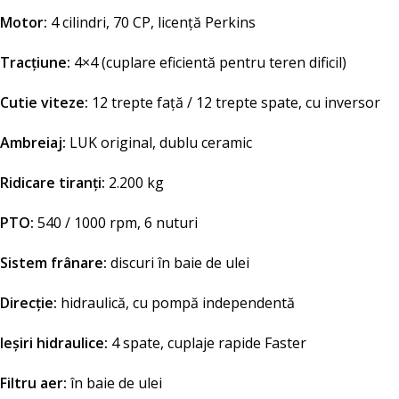
Motor:
4 cilindri, 70 CP, licență Perkins
Tracțiune:
4×4 (cuplare eficientă pentru teren dificil)
Cutie viteze:
12 trepte față / 12 trepte spate, cu inversor
Ambreiaj:
LUK original, dublu ceramic
Ridicare tiranți:
2.200 kg
PTO:
540 / 1000 rpm, 6 nuturi
Sistem frânare:
discuri în baie de ulei
Direcție:
hidraulică, cu pompă independentă
Ieșiri hidraulice:
4 spate, cuplaje rapide Faster
Filtru aer:
în baie de ulei